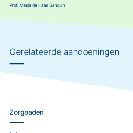
Prof. Masja de Haas
Sanquin
Gerelateerde aandoeningen
Rhesusziekte (HZFP)
Zorgpaden