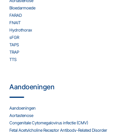
Aortastenose
Bloedarmoede
FARAD
FNAIT
Hydrothorax
sFGR
TAPS
TRAP
TTS
Aandoeningen
Aandoeningen
Aortastenose
Congenitale Cytomegalovirus infectie (CMV)
Fetal Acetylcholine Receptor Antibody-Related Disorder