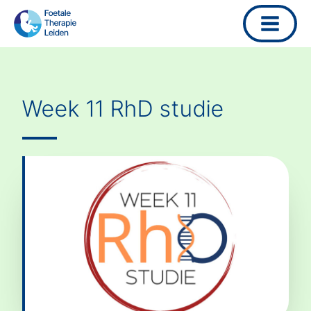
Ga
naar
de
inhoud
Week 11 RhD studie