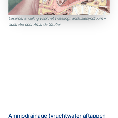
Laserbehandeling voor het tweelingtransfusiesyndroom –
illustratie door Amanda Gautier
Amniodrainage (vruchtwater aftappen