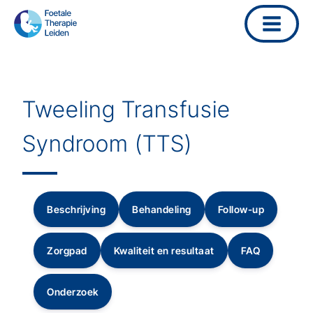
Ga
naar
de
inhoud
Tweeling Transfusie
Syndroom (TTS)
Beschrijving
Behandeling
Follow-up
Zorgpad
Kwaliteit en resultaat
FAQ
Onderzoek